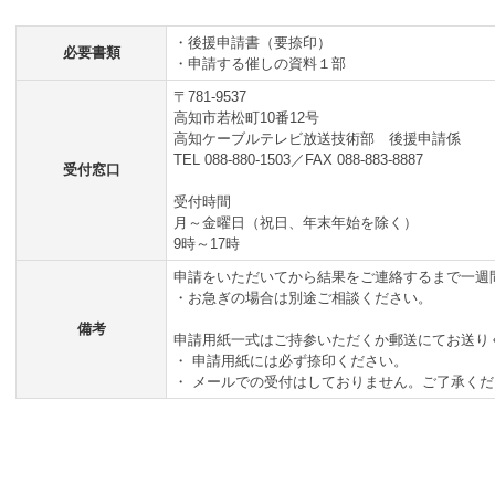
・後援申請書（要捺印）
必要書類
・申請する催しの資料１部
〒781-9537
高知市若松町10番12号
高知ケーブルテレビ放送技術部 後援申請係
TEL 088-880-1503／FAX 088-883-8887
受付窓口
受付時間
月～金曜日（祝日、年末年始を除く）
9時～17時
申請をいただいてから結果をご連絡するまで一週
・お急ぎの場合は別途ご相談ください。
備考
申請用紙一式はご持参いただくか郵送にてお送り
・ 申請用紙には必ず捺印ください。
・ メールでの受付はしておりません。ご了承くだ