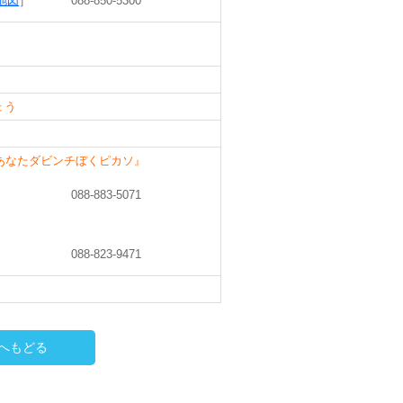
地図
］
088-850-5300
ょう
あなたダビンチぼくピカソ』
088-883-5071
088-823-9471
へもどる