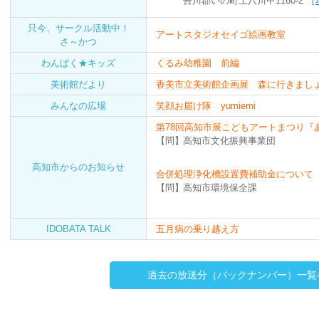
吾川郡いの町上八川甲1160-2 ［
只今、サークル活動中！
アートスタジオセイゴ絵画教室
さ～かつ
わんぱく★キッズ
くるみ幼稚園 前編
美術館だより
香美市立美術館企画展 森に行きまし
みんなの広場
笑顔お届け隊 yumiemi
第78回高知市展こどもアートまつり『
【問】
高知市文化振興事業団
高知市からのお知らせ
合併処理浄化槽設置費補助金について
【問】
高知市環境保全課
IDOBATA TALK
五月病の乗り越え方
過去の放送分（バックナンバー）一覧