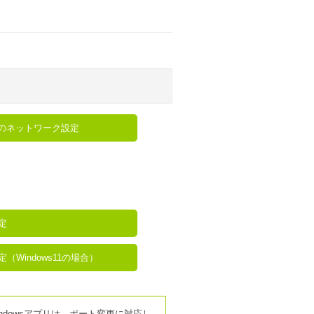
8.1のネットワーク設定
設定
設定（Windows11の場合）
indowsアプリは、ポート変更に対応し