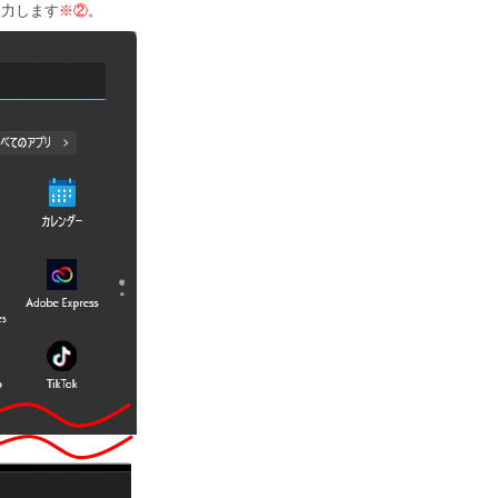
入力します
※②
。